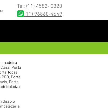
Tel: (11) 4582- 0320
to
(11) 96860-4649
em madeira
 Class, Porta
orta Topazi,
a BBB, Porta
azio, Porta
uadriculada e
 disso o
embelezar a