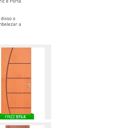
ric e Porta
disso o
mbelezar a