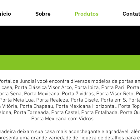
nício
Sobre
Produtos
Conta
ortal de Jundiaí você encontra diversos modelos de portas 
casa, Porta Clássica Visor Arco, Porta Ibiza, Porta Pari, Porta
Porta Sena, Porta Mexicana, Porta 7 vidros, Porta Visor Reto, P
 Porta Meia Lua, Porta Realeza, Porta Gisele, Porta em S, Port
a Vitória, Porta Chapeau, Porta Mexicana Horizontal, Porta Top
lona, Porta Torneada, Porta Castel, Porta Entalhada, Porta Q
Porta Mexicana com Vidros.
adeira deixam sua casa mais aconchegante e agradável, além
esenta uma grande variedade de riqueza de detalhes para 