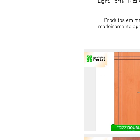
Light, Porta FRizz 
Produtos em ma
madeiramento apre